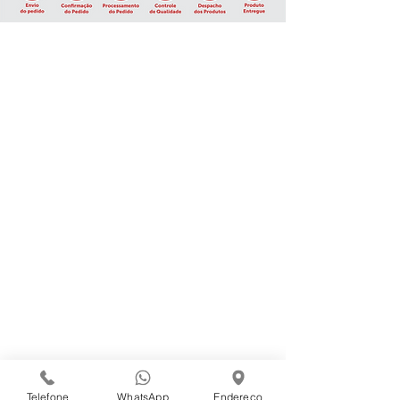
Institucional
Sanna Alimentos
Logística
Produtos
Cestas Básicas
Cestas Natalinas
Central de Atendimento
Trabalhe Conosco
Código de Ética - Sanna Alimentos
Campanhas Internas
Conecte-se Conosco
Telefone
WhatsApp
Endereço