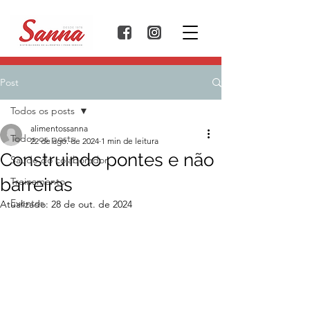
Post
Todos os posts
alimentossanna
Todos os posts
22 de ago. de 2024
1 min de leitura
Construindo pontes e não
Saúde do colaborador
barreiras
Treinamento
Eventos
Atualizado:
28 de out. de 2024