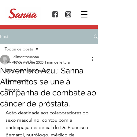
Post
Todos os posts
alimentossanna
Todos os posts
18 de nov. de 2020
1 min de leitura
Novembro Azul: Sanna
Saúde do colaborador
Alimentos se une à
Treinamento
Eventos
campanha de combate ao
câncer de próstata.
Ação destinada aos colaboradores do 
sexo masculino, contou com a 
participação especial do Dr. Francisco 
Bernardi, nutrólogo, médico de 