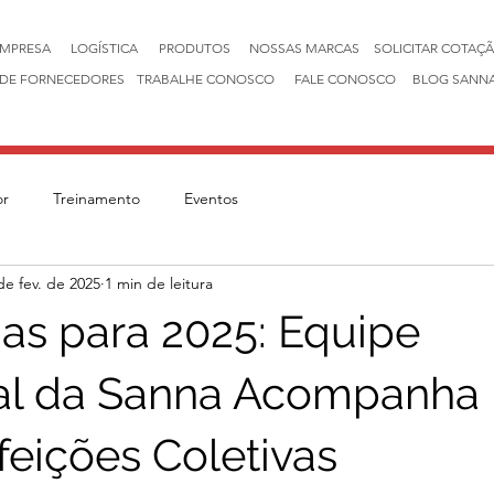
EMPRESA
LOGÍSTICA
PRODUTOS
NOSSAS MARCAS
SOLICITAR COTAÇ
DE FORNECEDORES
TRABALHE CONOSCO
FALE CONOSCO
BLOG SANN
or
Treinamento
Eventos
de fev. de 2025
1 min de leitura
as para 2025: Equipe
al da Sanna Acompanha 
feições Coletivas