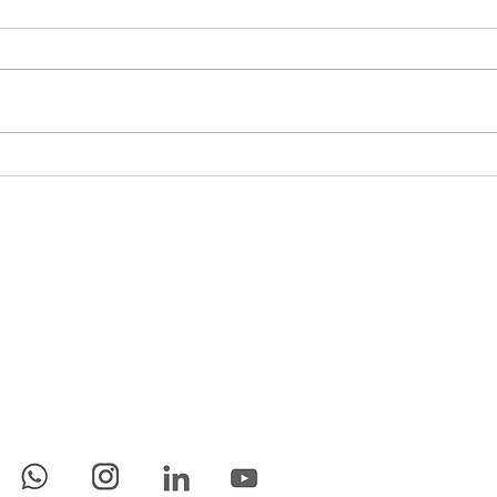
Alinhamento de Equipe: um
Abri
passo a mais, rumo à
saúd
eficiência operacional
trab
Conecte-se Conosco