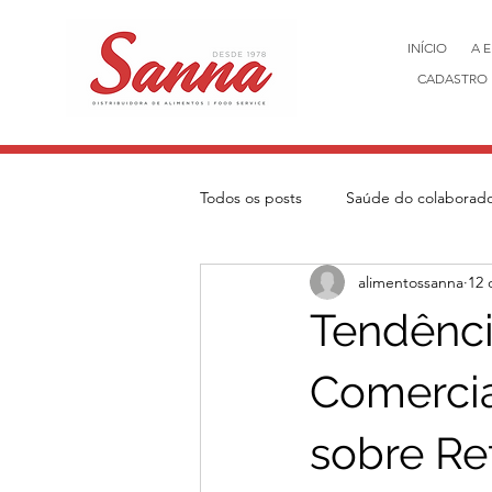
INÍCIO
A 
CADASTRO 
Todos os posts
Saúde do colaborad
alimentossanna
12 
Tendênci
Comerci
sobre Re