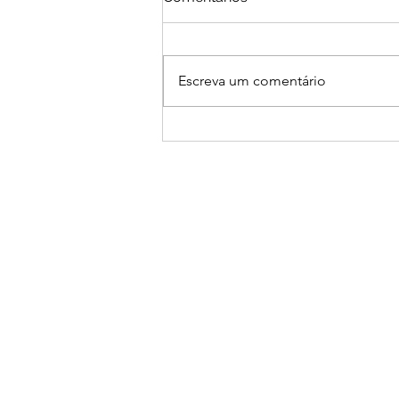
Escreva um comentário
Fortalecendo Conexões:
Treinamento com os Times
Comercial e de Separação
Institucional
Sanna Alimentos
Logística
Produtos
Cestas Básicas
Cestas Natalinas
Central de Atendimento