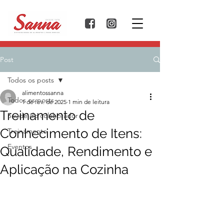
Post
Todos os posts
alimentossanna
Todos os posts
1 de fev. de 2025
1 min de leitura
Treinamento de
Saúde do colaborador
Conhecimento de Itens:
Treinamento
Eventos
Qualidade, Rendimento e
Aplicação na Cozinha