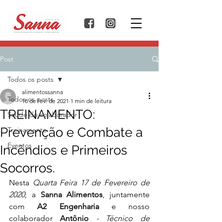
Post
Todos os posts
alimentossanna
Todos os posts
18 de fev. de 2021
1 min de leitura
TREINAMENTO:
Saúde do colaborador
Prevenção e Combate a
Treinamento
Eventos
Incêndios e Primeiros
Socorros.
Nesta 
Quarta Feira 17 de Fevereiro de 
2020
, a 
Sanna Alimentos
, juntamente 
com 
A2 Engenharia
 e nosso 
colaborador 
Antônio
- Técnico de 