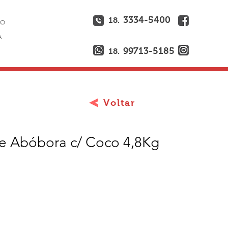
3334-5400
18.
ÃO
A
99713-5185
18.
Voltar
e Abóbora c/ Coco 4,8Kg