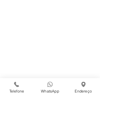
Central de Atendimento
Trabalhe Conosco
Código de Ética - Sanna Alimentos
Campanhas Internas
Conecte-se Conosco
Telefone
WhatsApp
Endereço
Contato
Avenida Coronel José Soares Marcondes, 6090