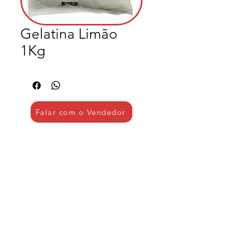
Gelatina Limão
1Kg
Falar com o Vendedor
Institucional
Sanna Alimentos
Logística
Produtos
Cestas Básicas
Cestas Natalinas