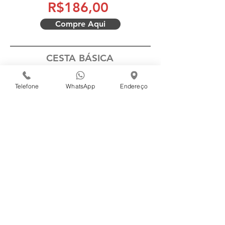
R$186,00
Compre Aqui
CESTA BÁSICA
Casa Feliz
Telefone
WhatsApp
Endereço
CÓDIGO 049131 - Itens:
2 AÇÚCAR CRISTAL 2KG SANTA ISABEL
1 ARROZ TIPO 1 5KG BIJU
1 BISCOITO MAISENA 360G TODESCHINI
1 BISCOITO RECHEADO CHOCOLATE 100G LUAM