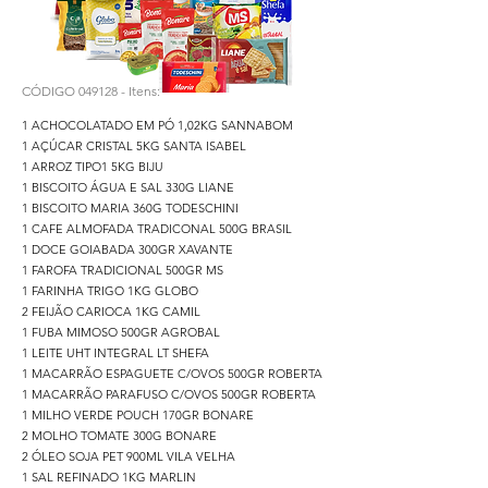
CÓDIGO 049128 - Itens:
1 ACHOCOLATADO EM PÓ 1,02KG SANNABOM
1 AÇÚCAR CRISTAL 5KG SANTA ISABEL
1 ARROZ TIPO1 5KG BIJU
1 BISCOITO ÁGUA E SAL 330G LIANE
1 BISCOITO MARIA 360G TODESCHINI
1 CAFE ALMOFADA TRADICONAL 500G BRASIL
1 DOCE GOIABADA 300GR XAVANTE
1 FAROFA TRADICIONAL 500GR MS
1 FARINHA TRIGO 1KG GLOBO
2 FEIJÃO CARIOCA 1KG CAMIL
1 FUBA MIMOSO 500GR AGROBAL
1 LEITE UHT INTEGRAL LT SHEFA
1 MACARRÃO ESPAGUETE C/OVOS 500GR ROBERTA
1 MACARRÃO PARAFUSO C/OVOS 500GR ROBERTA
1 MILHO VERDE POUCH 170GR BONARE
2 MOLHO TOMATE 300G BONARE
2 ÓLEO SOJA PET 900ML VILA VELHA
1 SAL REFINADO 1KG MARLIN