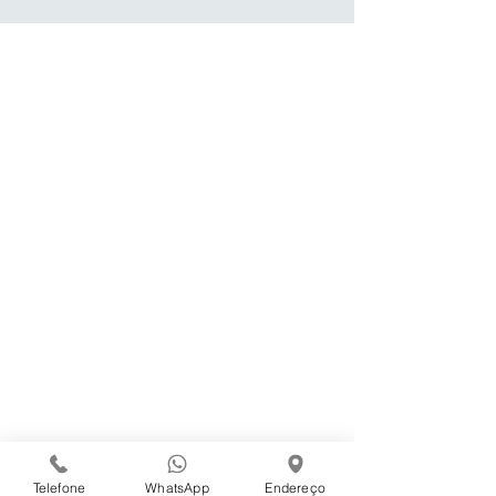
Institucional
Sanna Alimentos
Logística
Produtos
Cestas Básicas
Cestas Natalinas
Central de Atendimento
Trabalhe Conosco
Código de Ética - Sanna Alimentos
Campanhas Internas
Conecte-se Conosco
Telefone
WhatsApp
Endereço