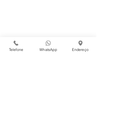
Telefone
WhatsApp
Endereço
Contato
Avenida Coronel José Soares Marcondes, 6090
Parque Higienópolis - Presidente Prudente - SP
contato@sannaalimentos.com.br
Telefone:
(018) 3334-5400
WhatsApp: (018) 99713-5185
Atendimento: Segunda à Sexta-Feira, das 8h30 às
17h30,
aos Sábados, das 8h30 às 11h30
Copyright 2020 - Todos os direitos reservados