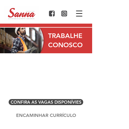
TRABALHE
CONOSCO
Faça parte da nossa equipe! Para
concorrer a uma oportunidade de
emprego na Sanna Distribuidora de
Alimentos | Food Service, envie seu
currículo com foto.
CONFIRA AS VAGAS DISPONÍVIES
ENCAMINHAR CURRÍCULO