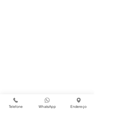
Logística
Produtos
Cestas Básicas
Cestas Natalinas
Central de Atendimento
Trabalhe Conosco
Código de Ética - Sanna Alimentos
Campanhas Internas
Conecte-se Conosco
Telefone
WhatsApp
Endereço