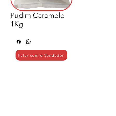
Pudim Caramelo
1Kg
Falar com o Vendedor
Institucional
Sanna Alimentos
Logística
Produtos
Cestas Básicas
Cestas Natalinas