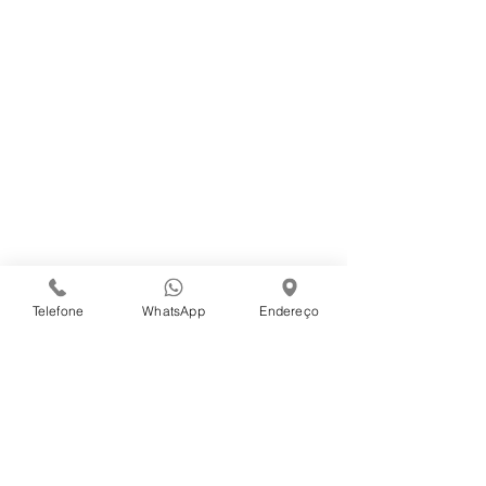
Central de Atendimento
Trabalhe Conosco
Código de Ética - Sanna Alimentos
Campanhas Internas
Conecte-se Conosco
Telefone
WhatsApp
Endereço
Contato
Avenida Coronel José Soares Marcondes, 6090