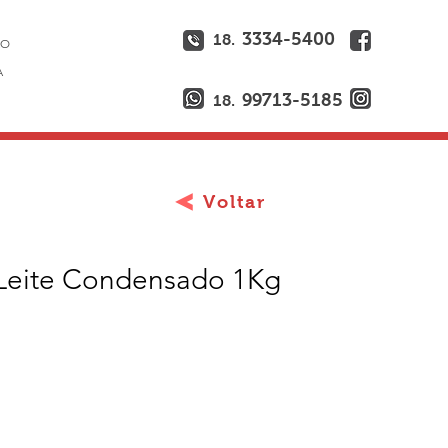
3334-5400
18.
ÃO
A
99713-5185
18.
Voltar
Leite Condensado 1Kg