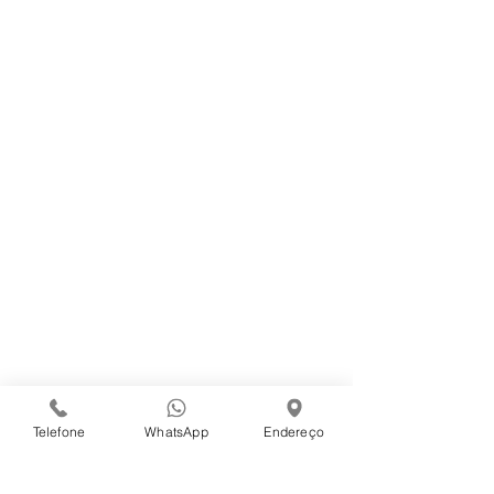
Sanna Alimentos
Logística
Produtos
Cestas Básicas
Cestas Natalinas
Central de Atendimento
Trabalhe Conosco
Código de Ética - Sanna Alimentos
Campanhas Internas
Conecte-se Conosco
Telefone
WhatsApp
Endereço