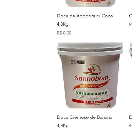
Visualização rápida
Doce de Abóbora c/ Coco
C
4,8Kg
P
R
Preço
R$ 0,00
Visualização rápida
Doce Cremoso de Banana
D
4,8Kg
4