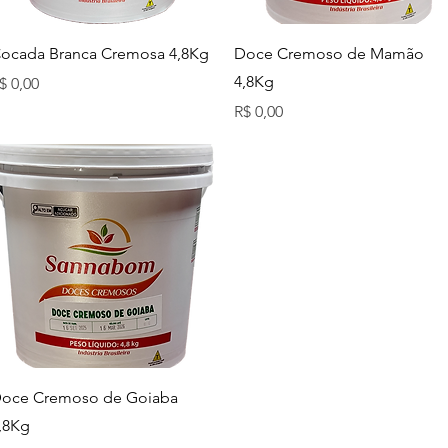
Visualização rápida
Visualização rápida
ocada Branca Cremosa 4,8Kg
Doce Cremoso de Mamão
4,8Kg
reço
$ 0,00
Preço
R$ 0,00
Visualização rápida
oce Cremoso de Goiaba
,8Kg