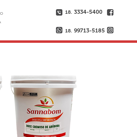
3334-5400
18.
ÃO
A
99713-5185
18.