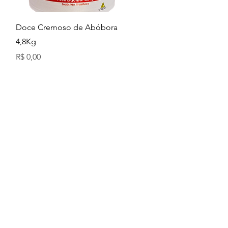
Visualização rápida
Doce Cremoso de Abóbora
4,8Kg
Preço
R$ 0,00