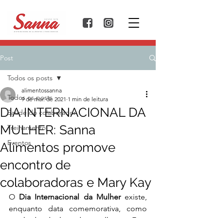
Post
Todos os posts
alimentossanna
Todos os posts
9 de mar. de 2021
1 min de leitura
DIA INTERNACIONAL DA
Saúde do colaborador
MULHER: Sanna
Treinamento
Eventos
Alimentos promove
encontro de
colaboradoras e Mary Kay
O 
Dia Internacional da Mulher
 existe, 
enquanto data comemorativa, como 